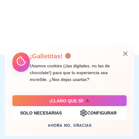
¡Galletitas!
Instagram
Facebook
X
LinkedIn
Correo electrónico
Usamos cookies (¡las digitales, no las de
chocolate!) para que tu experiencia sea
increíble. ¿Nos dejas usarlas?
C/ Doctor Rodríguez de la Fuente, 8 València
¡CLARO QUE SÍ!
SOLO NECESARIAS
CONFIGURAR
Aviso legal
AHORA NO, GRACIAS