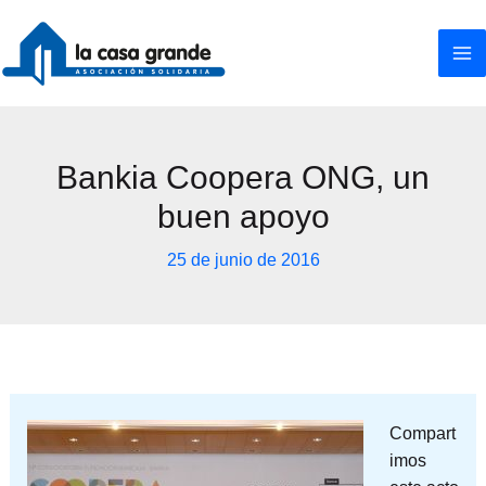
Ir
al
contenido
Bankia Coopera ONG, un
buen apoyo
25 de junio de 2016
Compart
imos