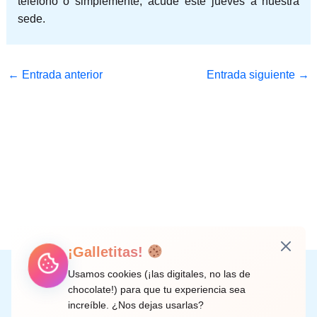
teléfono o simplemente, acude este jueves a nuestra
sede.
←
Entrada anterior
Entrada siguiente
→
¡Galletitas!
Instagram
Facebook
X
LinkedIn
Correo electrónico
Usamos cookies (¡las digitales, no las de
chocolate!) para que tu experiencia sea
increíble. ¿Nos dejas usarlas?