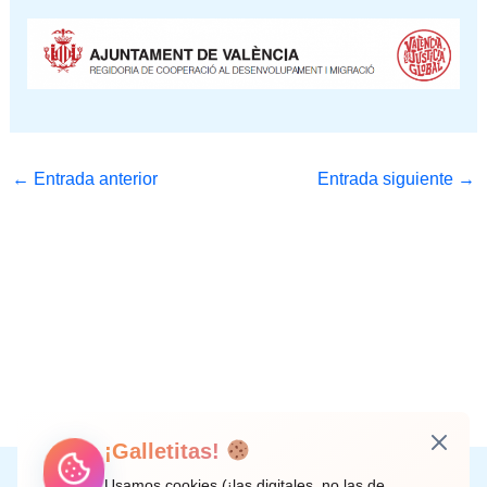
←
Entrada anterior
Entrada siguiente
→
¡Galletitas!
Instagram
Facebook
X
LinkedIn
Correo electrónico
Usamos cookies (¡las digitales, no las de