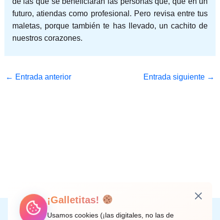
de las que se beneficiarán las personas que, que en un
futuro, atiendas como profesional. Pero revisa entre tus
maletas, porque también te has llevado, un cachito de
nuestros corazones.
←
Entrada anterior
Entrada siguiente
→
¡Galletitas!
Instagram
Facebook
X
LinkedIn
Correo electrónico
Usamos cookies (¡las digitales, no las de