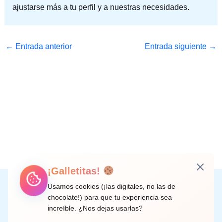
ajustarse más a tu perfil y a nuestras necesidades.
←
Entrada anterior
Entrada siguiente
→
¡Galletitas!
Instagram
Facebook
X
LinkedIn
Correo electrónico
Usamos cookies (¡las digitales, no las de
chocolate!) para que tu experiencia sea
increíble. ¿Nos dejas usarlas?