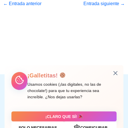
←
Entrada anterior
Entrada siguiente
→
¡Galletitas!
Instagram
Facebook
X
LinkedIn
Correo electrónico
Usamos cookies (¡las digitales, no las de
chocolate!) para que tu experiencia sea
increíble. ¿Nos dejas usarlas?
C/ Doctor Rodríguez de la Fuente, 8 València
¡CLARO QUE SÍ!
SOLO NECESARIAS
CONFIGURAR