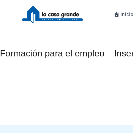
Ir
al
Inici
contenido
Formación para el empleo – Inser