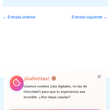
←
Entrada anterior
Entrada siguiente
→
¡Galletitas!
Instagram
Facebook
X
LinkedIn
Correo electrónico
Usamos cookies (¡las digitales, no las de
chocolate!) para que tu experiencia sea
increíble. ¿Nos dejas usarlas?