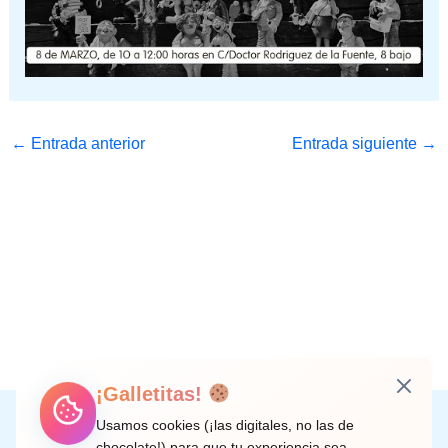
←
Entrada anterior
Entrada siguiente
→
¡Galletitas!
Instagram
Facebook
X
LinkedIn
Correo electrónico
Usamos cookies (¡las digitales, no las de
chocolate!) para que tu experiencia sea