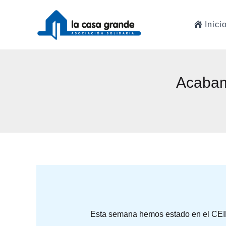
Ir
al
Inici
contenido
Acabam
Esta semana hemos estado en el CEIP 