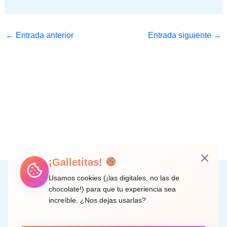
←
Entrada anterior
Entrada siguiente
→
¡Galletitas!
Instagram
Facebook
X
LinkedIn
Correo electrónico
Usamos cookies (¡las digitales, no las de
chocolate!) para que tu experiencia sea
increíble. ¿Nos dejas usarlas?