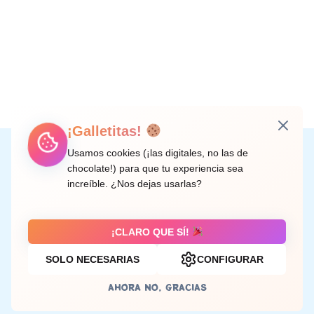
¡Galletitas!
Instagram
Facebook
X
LinkedIn
Correo electrónico
Usamos cookies (¡las digitales, no las de
chocolate!) para que tu experiencia sea
increíble. ¿Nos dejas usarlas?
C/ Doctor Rodríguez de la Fuente, 8 València
¡CLARO QUE SÍ!
SOLO NECESARIAS
CONFIGURAR
Aviso legal
AHORA NO, GRACIAS