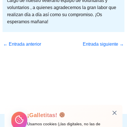
cargo de nuestro veterano equipo de voluntarias y
voluntarios , a quienes agradecemos la gran labor que
realizan día a día así como su compromiso. ¡Os
esperamos mañana!
←
Entrada anterior
Entrada siguiente
→
¡Galletitas!
Instagram
Facebook
X
LinkedIn
Correo electrónico
Usamos cookies (¡las digitales, no las de