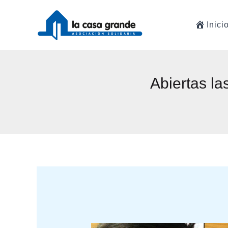
Ir
al
Inici
contenido
Abiertas la