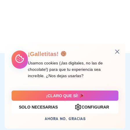
¡Galletitas!
Instagram
Facebook
X
LinkedIn
Correo electrónico
Usamos cookies (¡las digitales, no las de
chocolate!) para que tu experiencia sea
increíble. ¿Nos dejas usarlas?
C/ Doctor Rodríguez de la Fuente, 8 València
¡CLARO QUE SÍ!
SOLO NECESARIAS
CONFIGURAR
Aviso legal
AHORA NO, GRACIAS