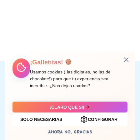
¡Galletitas!
Instagram
Facebook
X
LinkedIn
Correo electrónico
Usamos cookies (¡las digitales, no las de
chocolate!) para que tu experiencia sea
increíble. ¿Nos dejas usarlas?
C/ Doctor Rodríguez de la Fuente, 8 València
¡CLARO QUE SÍ!
SOLO NECESARIAS
CONFIGURAR
Aviso legal
AHORA NO, GRACIAS