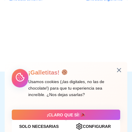
¡Galletitas!
Instagram
Facebook
X
LinkedIn
Correo electrónico
Usamos cookies (¡las digitales, no las de
chocolate!) para que tu experiencia sea
increíble. ¿Nos dejas usarlas?
C/ Doctor Rodríguez de la Fuente, 8 València
¡CLARO QUE SÍ!
SOLO NECESARIAS
CONFIGURAR
Aviso legal