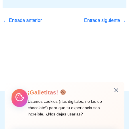
←
Entrada anterior
Entrada siguiente
→
¡Galletitas!
Instagram
Facebook
X
LinkedIn
Correo electrónico
Usamos cookies (¡las digitales, no las de
chocolate!) para que tu experiencia sea
increíble. ¿Nos dejas usarlas?