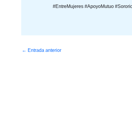
#EntreMujeres
#ApoyoMutuo #Sorori
←
Entrada anterior