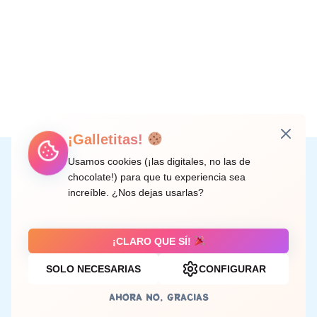
¡Galletitas!
Instagram
Facebook
X
LinkedIn
Correo electrónico
Usamos cookies (¡las digitales, no las de
chocolate!) para que tu experiencia sea
increíble. ¿Nos dejas usarlas?
C/ Doctor Rodríguez de la Fuente, 8 València
¡CLARO QUE SÍ!
SOLO NECESARIAS
CONFIGURAR
Aviso legal
AHORA NO, GRACIAS