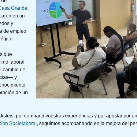
n de
 Casa Grande
.
iparon en un
edos y
da de empleo
tégico.
os que
ino laboral
el cambio de
ncias— y
onocimiento,
oración de un
isteis, por compartir vuestras experiencias y por apostar por u
ción Sociolaboral
, seguimos acompañando en la mejora del perfi