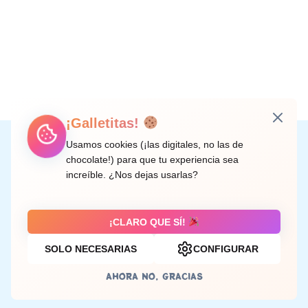
¡Galletitas!
Instagram
Facebook
X
LinkedIn
Correo electrónico
Usamos cookies (¡las digitales, no las de
chocolate!) para que tu experiencia sea
increíble. ¿Nos dejas usarlas?
C/ Doctor Rodríguez de la Fuente, 8 València
¡CLARO QUE SÍ!
SOLO NECESARIAS
CONFIGURAR
Aviso legal
AHORA NO, GRACIAS