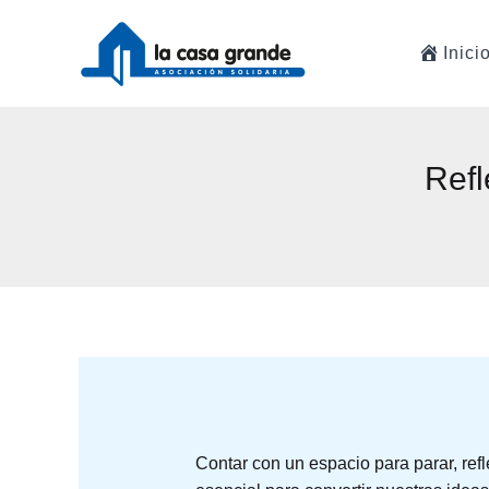
Ir
al
Inici
contenido
Refl
Contar con un espacio para parar, refle