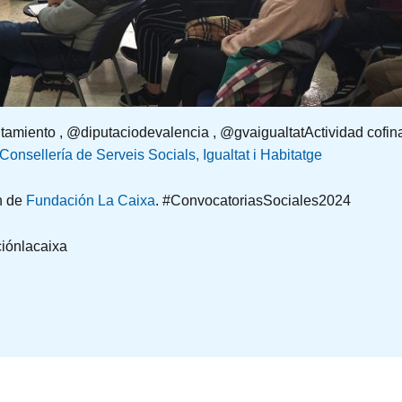
ntamiento , @diputaciodevalencia , @gvaigualtatActividad cofin
Consellería de Serveis Socials, Igualtat i Habitatge
ón de
Fundación La Caixa
. #ConvocatoriasSociales2024
iónlacaixa