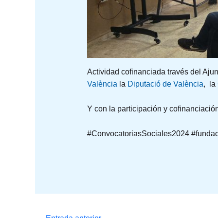
Actividad cofinanciada través del Aju
València
la
Diputació de València
, la
Y con la participación y cofinanciaci
#ConvocatoriasSociales2024 #fundac