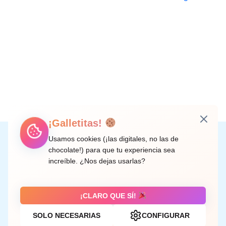
¡Galletitas!
Instagram
Facebook
X
LinkedIn
Correo electrónico
Usamos cookies (¡las digitales, no las de
chocolate!) para que tu experiencia sea
increíble. ¿Nos dejas usarlas?
C/ Doctor Rodríguez de la Fuente, 8 València
¡CLARO QUE SÍ!
SOLO NECESARIAS
CONFIGURAR
Aviso legal