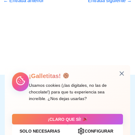
←
Entrada anterior
Entrada siguiente
→
¡Galletitas!
Instagram
Facebook
X
LinkedIn
Correo electrónico
Usamos cookies (¡las digitales, no las de
chocolate!) para que tu experiencia sea
increíble. ¿Nos dejas usarlas?
C/ Doctor Rodríguez de la Fuente, 8 València
¡CLARO QUE SÍ!
SOLO NECESARIAS
CONFIGURAR
Aviso legal