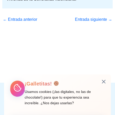
←
Entrada anterior
Entrada siguiente
→
¡Galletitas!
Instagram
Facebook
X
LinkedIn
Correo electrónico
Usamos cookies (¡las digitales, no las de
chocolate!) para que tu experiencia sea
increíble. ¿Nos dejas usarlas?