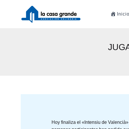
Ir
al
Inici
contenido
JUGA
Hoy finaliza el «Intensiu de Valencià