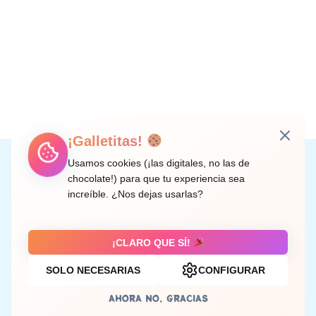
¡Galletitas!
Instagram
Facebook
X
LinkedIn
Correo electrónico
Usamos cookies (¡las digitales, no las de
chocolate!) para que tu experiencia sea
increíble. ¿Nos dejas usarlas?
C/ Doctor Rodríguez de la Fuente, 8 València
¡CLARO QUE SÍ!
SOLO NECESARIAS
CONFIGURAR
Aviso legal
AHORA NO, GRACIAS