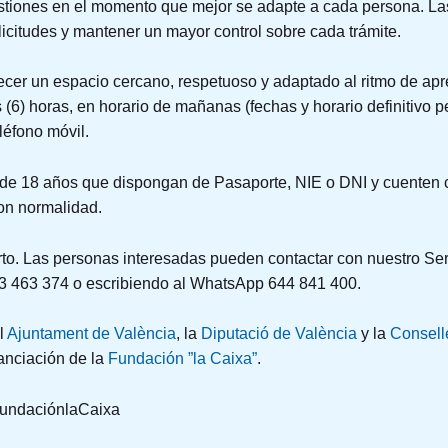
stiones en el momento que mejor se adapte a cada persona. Las
licitudes y mantener un mayor control sobre cada trámite.
r un espacio cercano, respetuoso y adaptado al ritmo de apre
(6) horas, en horario de mañanas (fechas y horario definitivo pe
éfono móvil.
de 18 años que dispongan de Pasaporte, NIE o DNI y cuenten co
con normalidad.
erto. Las personas interesadas pueden contactar con nuestro Ser
63 463 374 o escribiendo al WhatsApp 644 841 400.
l
Ajuntament de València
, la
Diputació de València
y la
Conselle
nanciación de la
Fundación ”la Caixa”
.
FundaciónlaCaixa