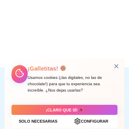
¡Galletitas!
Instagram
Facebook
X
LinkedIn
Correo electrónico
Usamos cookies (¡las digitales, no las de
chocolate!) para que tu experiencia sea
increíble. ¿Nos dejas usarlas?
C/ Doctor Rodríguez de la Fuente, 8 València
¡CLARO QUE SÍ!
SOLO NECESARIAS
CONFIGURAR
Aviso legal