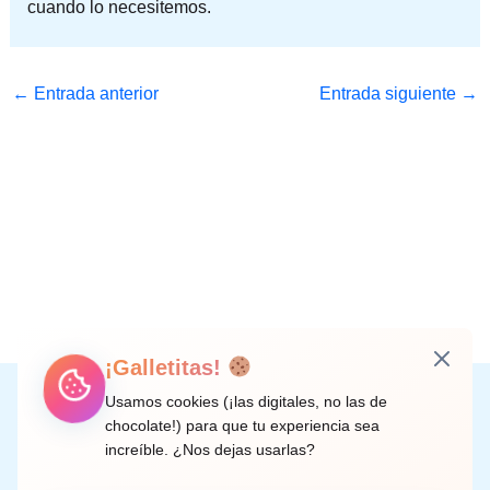
cuando lo necesitemos.
←
Entrada anterior
Entrada siguiente
→
¡Galletitas!
Instagram
Facebook
X
LinkedIn
Correo electrónico
Usamos cookies (¡las digitales, no las de
chocolate!) para que tu experiencia sea
increíble. ¿Nos dejas usarlas?