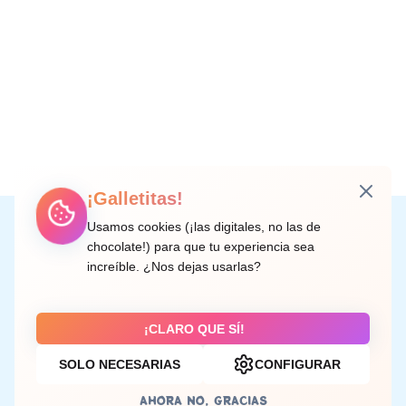
¡Galletitas!
Instagram
Facebook
X
LinkedIn
Correo electrónico
Usamos cookies (¡las digitales, no las de
chocolate!) para que tu experiencia sea
increíble. ¿Nos dejas usarlas?
C/ Doctor Rodríguez de la Fuente, 8 València
¡CLARO QUE SÍ!
SOLO NECESARIAS
CONFIGURAR
Aviso legal
AHORA NO, GRACIAS