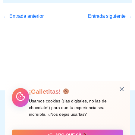
←
Entrada anterior
Entrada siguiente
→
¡Galletitas!
Instagram
Facebook
X
LinkedIn
Correo electrónico
Usamos cookies (¡las digitales, no las de
chocolate!) para que tu experiencia sea
increíble. ¿Nos dejas usarlas?
C/ Doctor Rodríguez de la Fuente, 8 València