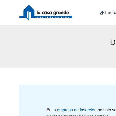
Ir
al
Inici
contenido
D
En la
empresa de Inserción
no solo se