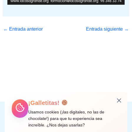
←
Entrada anterior
Entrada siguiente
→
¡Galletitas!
Instagram
Facebook
X
LinkedIn
Correo electrónico
Usamos cookies (¡las digitales, no las de
chocolate!) para que tu experiencia sea
increíble. ¿Nos dejas usarlas?