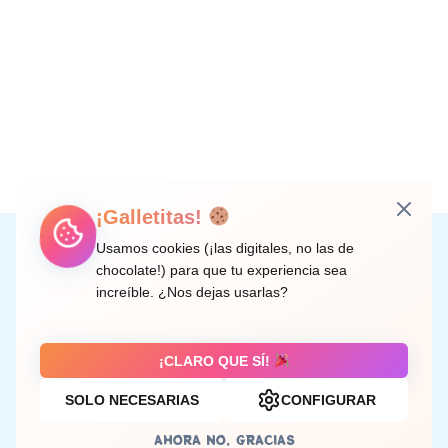
¡Galletitas!
Instagram
Facebook
X
LinkedIn
Correo electrónico
Usamos cookies (¡las digitales, no las de
chocolate!) para que tu experiencia sea
increíble. ¿Nos dejas usarlas?
C/ Doctor Rodríguez de la Fuente, 8 València
¡CLARO QUE SÍ!
SOLO NECESARIAS
CONFIGURAR
Aviso legal
AHORA NO, GRACIAS